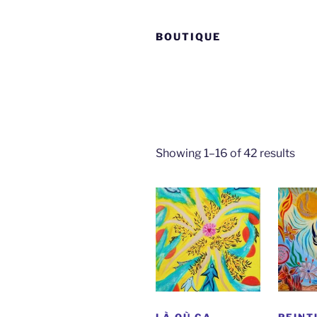
BOUTIQUE
Sor
Showing 1–16 of 42 results
by
late
LÀ OÙ ÇA
PEINT