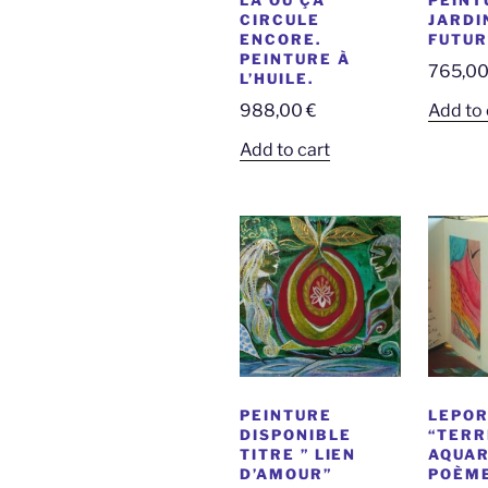
CIRCULE
JARDI
ENCORE.
FUTUR
PEINTURE À
765,0
L’HUILE.
988,00
€
Add to 
Add to cart
PEINTURE
LEPOR
DISPONIBLE
“TERR
TITRE ” LIEN
AQUAR
D’AMOUR”
POÈME