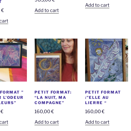
T
Add to cart
0
€
Add to cart
cart
 FORMAT ”
PETIT FORMAT:
PETIT FORMAT
 L’ODEUR
“LA NUIT, MA
:”ELLE AU
LEURS”
COMPAGNE”
LIERRE “
0
€
160,00
€
160,00
€
cart
Add to cart
Add to cart