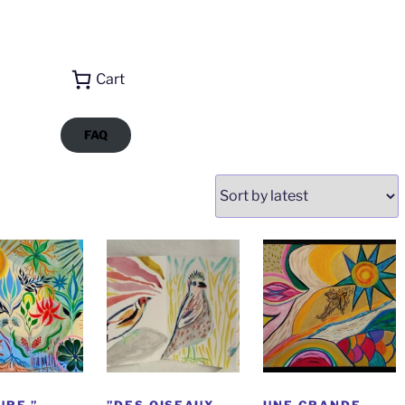
Cart
FAQ
ted
st
URE ”
”DES OISEAUX,
UNE GRANDE