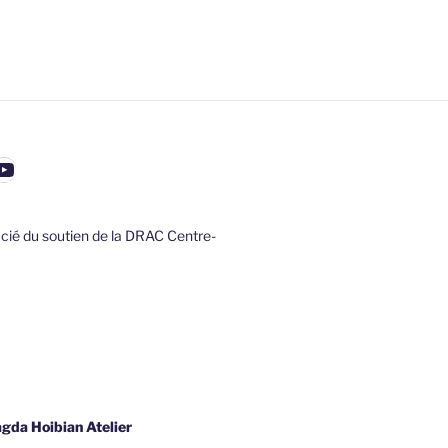
ook
agram
nterest
YouTube
ficié du soutien de la DRAC Centre-
gda Hoibian Atelier