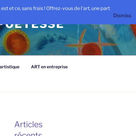
st et ce, sans frais ! Offrez-vous de l'art, une part
Dismiss
 POETESSE
rtistique
ART en entreprise
Articles
récents