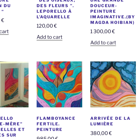
N DU
DES FLEURS ”.
DOUCEUR-
 “
LEPORELLO À
PEINTURE
L’AQUARELLE
IMAGINATIVE.(BY
0
€
MAGDA HOIBIAN)
120,00
€
cart
1 300,00
€
Add to cart
Add to cart
ELLO
FLAMBOYANCE
ARRIVÉE DE LA
E-MÈRE”
FERTILE.
LUMIÈRE
ELLES ET
PEINTURE
380,00
€
S SUR
985,00
€