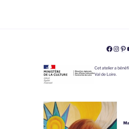
Faceb
Inst
Pi
Cet atelier a béné
Val de Loire.
Ma