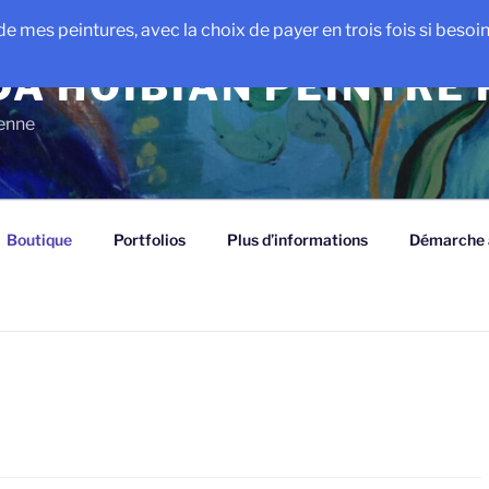
e mes peintures, avec la choix de payer en trois fois si besoin e
A HOIBIAN PEINTRE
ienne
Boutique
Portfolios
Plus d’informations
Démarche a