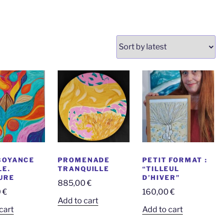
BOYANCE
PROMENADE
PETIT FORMAT :
LE.
TRANQUILLE
“TILLEUL
URE
D’HIVER”
885,00
€
0
€
160,00
€
Add to cart
cart
Add to cart