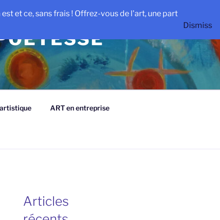
st et ce, sans frais ! Offrez-vous de l'art, une part
Dismiss
 POETESSE
rtistique
ART en entreprise
Articles
récents