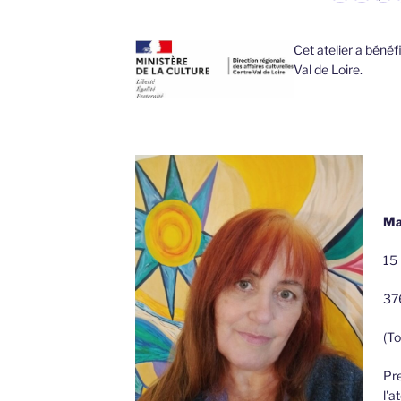
Cet atelier a béné
Val de Loire.
Ma
15 
37
(To
Pre
l'a