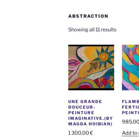
ABSTRACTION
Sorted
Showing all 11 results
by
latest
UNE GRANDE
FLAM
DOUCEUR-
FERTI
PEINTURE
PEINT
IMAGINATIVE.(BY
985,0
MAGDA HOIBIAN)
1 300,00
€
Add to 