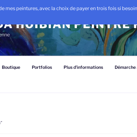
e mes peintures, avec la choix de payer en trois fois si besoin e
A HOIBIAN PEINTRE
ienne
Boutique
Portfolios
Plus d’informations
Démarche a
n”