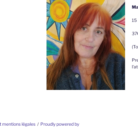
Ma
15 
37
(To
Pre
l'a
t mentions légales
Proudly powered by