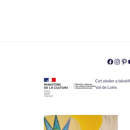
Faceb
Inst
Pi
Cet atelier a béné
Val de Loire.