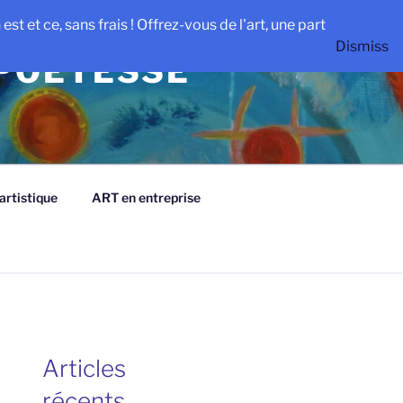
st et ce, sans frais ! Offrez-vous de l'art, une part
Dismiss
 POETESSE
rtistique
ART en entreprise
Articles
récents