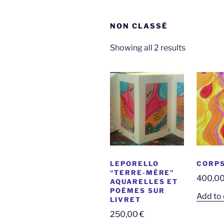
NON CLASSÉ
Sorted
Showing all 2 results
by
latest
LEPORELLO
CORPS
“TERRE-MÈRE”
400,0
AQUARELLES ET
POÈMES SUR
Add to 
LIVRET
250,00
€