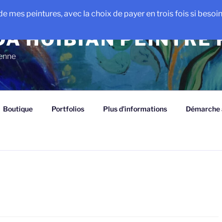
e mes peintures, avec la choix de payer en trois fois si besoin e
A HOIBIAN PEINTRE
ienne
Boutique
Portfolios
Plus d’informations
Démarche a