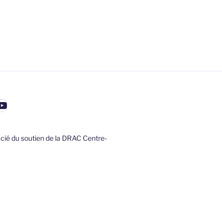
ook
agram
nterest
YouTube
ficié du soutien de la DRAC Centre-