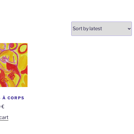
 À CORPS
0
€
cart